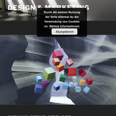
Zum
DESIGN & MARKETING
Inhalt
Durch die weitere Nutzung
Werbeagentur GmbH // Stuttgart // Germany
springen
der Seite stimmst du der
Verwendung von Cookies
zu.
Weitere Informationen
Menü
Akzeptieren