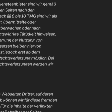
iensteanbieter sind wir gemäß
sen Seiten nach den
ch §§ 8 bis 10 TMG sind wir als
t, übermittelte oder
 überwachen oder nach
htswidrige Tätigkeit hinweisen.
errung der Nutzung von
setzen bleiben hiervon
ist jedoch erst ab dem
Rechtsverletzung möglich. Bei
htsverletzungen werden wir
 Webseiten Dritter, auf deren
lb können wir für diese fremden
ür die Inhalte der verlinkten