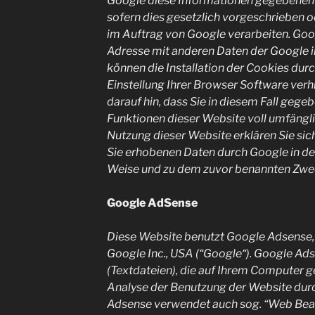
Google diese Informationen gegebenenfa
sofern dies gesetzlich vorgeschrieben o
im Auftrag von Google verarbeiten. Googl
Adresse mit anderen Daten der Google i
können die Installation der Cookies dur
Einstellung Ihrer Browser Software verh
darauf hin, dass Sie in diesem Fall gege
Funktionen dieser Website voll umfängl
Nutzung dieser Website erklären Sie sic
Sie erhobenen Daten durch Google in de
Weise und zu dem zuvor benannten Zwe
Google AdSense
Diese Website benutzt Google Adsense,
Google Inc., USA (“Google“). Google Ad
(Textdateien), die auf Ihrem Computer g
Analyse der Benutzung der Website durc
Adsense verwendet auch sog. “Web Beac