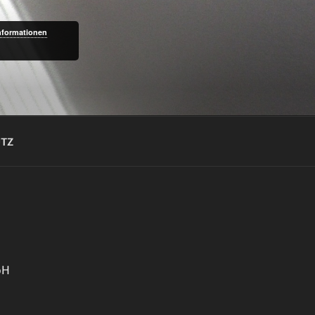
nformationen
UTZ
bH