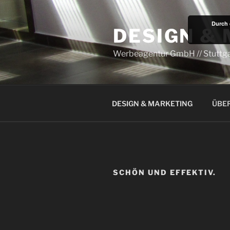
Zum
Inhalt
Durch 
DESIGN &
springen
Werbeagentur GmbH // Stuttga
DESIGN & MARKETING
ÜBE
SCHÖN UND EFFEKTIV.