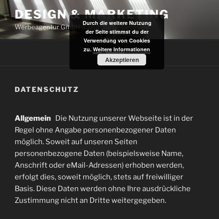
Zum
DESIGN & MARKETING
Inhalt
Durch die weitere Nutzung
Werbeagentur GmbH // Stuttgart // Germany
springen
der Seite stimmst du der
Verwendung von Cookies
zu.
Weitere Informationen
Menü
Akzeptieren
DATENSCHUTZ
Allgemein
Die Nutzung unserer Webseite ist in der
Regel ohne Angabe personenbezogener Daten
möglich. Soweit auf unseren Seiten
personenbezogene Daten (beispielsweise Name,
Anschrift oder eMail-Adressen) erhoben werden,
erfolgt dies, soweit möglich, stets auf freiwilliger
Basis. Diese Daten werden ohne Ihre ausdrückliche
Zustimmung nicht an Dritte weitergegeben.