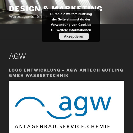
Zum
DESIGN & MARKETING
Inhalt
Durch die weitere Nutzung
Werbeagentur GmbH // Stuttgart // Germany
springen
der Seite stimmst du der
Verwendung von Cookies
zu.
Weitere Informationen
Menü
Akzeptieren
AGW
LOGO ENTWICKLUNG – AGW ANTECH GÜTLING
GMBH WASSERTECHNIK